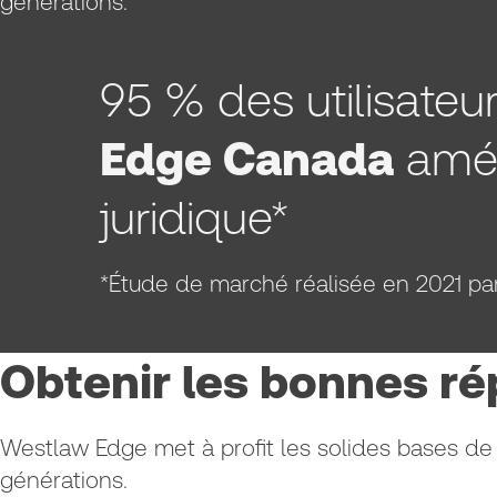
générations.
95 % des utilisateu
Edge Canada
améli
juridique*
*Étude de marché réalisée en 2021 p
Obtenir les bonnes 
Westlaw Edge met à profit les solides bases de 
générations.