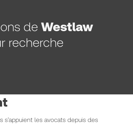
ions de
Westlaw
ur recherche
nt
s s’appuient les avocats depuis des