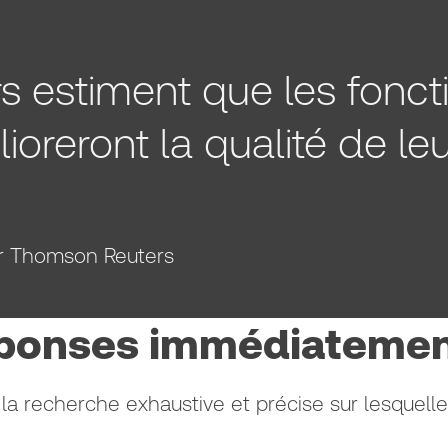
rs estiment que les fonct
oreront la qualité de le
ar Thomson Reuters
réponses immédiateme
la recherche exhaustive et précise sur lesquelle