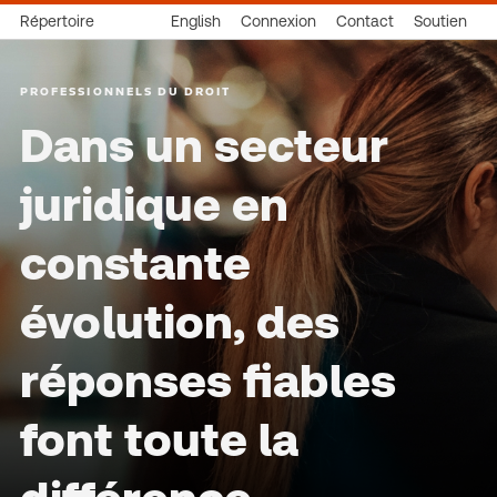
Répertoire
English
Connexion
Contact
Soutien
PROFESSIONNELS DU DROIT
Dans un secteur
juridique en
constante
évolution, des
réponses fiables
font toute la