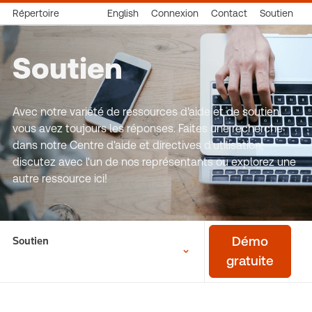
Répertoire
English
Connexion
Contact
Soutien
Soutien
Avec notre variété de ressources d'aide et de soutien,
vous avez toujours les réponses. Faites une recherche
dans notre Centre d'aide et directives d'utilisation,
discutez avec l'un de nos représentants ou explorez une
autre ressource ici!
Soutien
Démo
gratuite