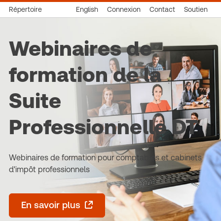
Répertoire
English
Connexion
Contact
Soutien
Webinaires de
formation de la
Suite
Professionnelle DT
Webinaires de formation pour comptables et cabinets
d'impôt professionnels
En savoir plus