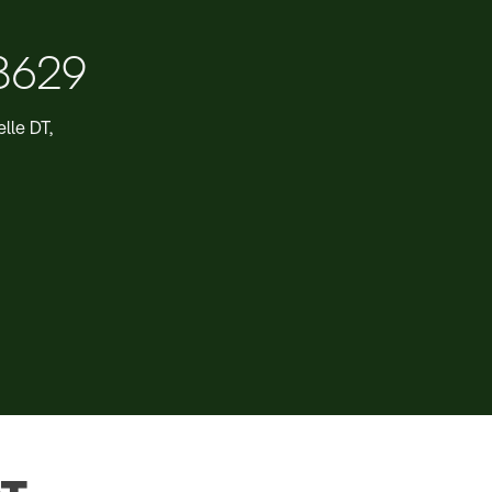
8629
lle DT,