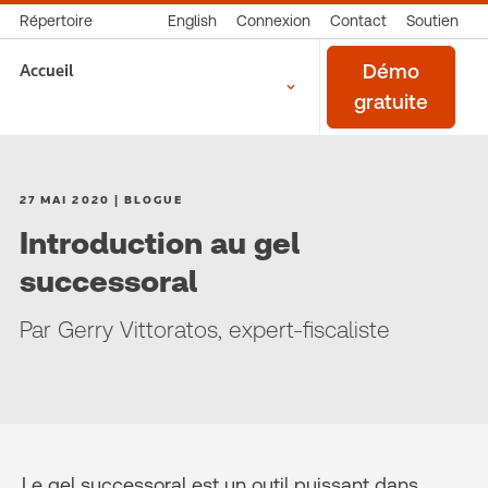
Répertoire
English
Connexion
Contact
Soutien
Accueil
Démo
gratuite
27 MAI 2020 | BLOGUE
Introduction au gel
successoral
Par Gerry Vittoratos, expert-fiscaliste
Le gel successoral est un outil puissant dans