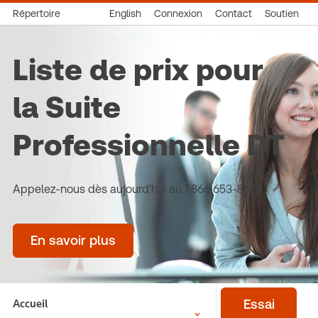
Répertoire
English
Connexion
Contact
Soutien
Liste de prix pour
la Suite
Professionnelle DT
Appelez-nous dès aujourd'hui au 1 866 653-8629
En savoir plus
Accueil
Essai