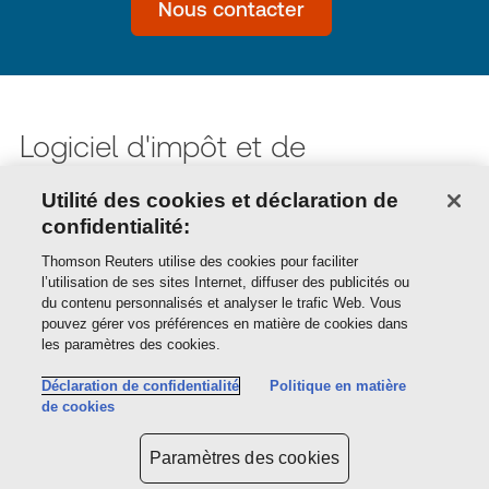
Nous contacter
Logiciel d'impôt et de
comptabilité pour comptables
Utilité des cookies et déclaration de
confidentialité:
La Suite Professionnelle DT offre une gamme de
Thomson Reuters utilise des cookies pour faciliter
l’utilisation de ses sites Internet, diffuser des publicités ou
logiciels d'impôt et de solutions fiscales conçues
du contenu personnalisés et analyser le trafic Web. Vous
pouvez gérer vos préférences en matière de cookies dans
pour accroître l'efficacité et la rentabilité de votre
les paramètres des cookies.
cabinet. C'est tout ce dont vous avez besoin pour
Déclaration de confidentialité
Politique en matière
atteindre des sommets de productivité, prendre
de cookies
des décisions plus efficaces, améliorer le service
Paramètres des cookies
clients et obtenir de meilleurs résultats.